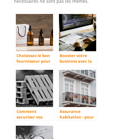
nécessaires ne sont pas les mêmes.
Choisissez le bon
Booster votre
fournisseur pour
business avec la
vos emballages
création d’un site
web profesionnel
Comment
Assurance
securiser vos
habitation : pour
marchandises
qui, pourquoi et
durant leur
combien ca coute
transport
?