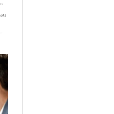
es
e
epts
re