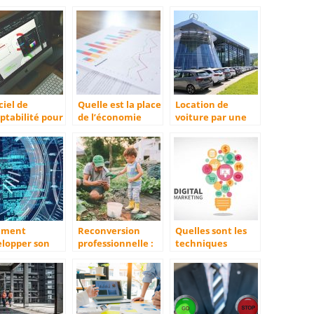
ciel de
Quelle est la place
Location de
ptabilité pour
de l’économie
voiture par une
micro-
dans une
entreprise : que
eprises
entreprise ?
faut-il savoir ?
mment
Reconversion
Quelles sont les
elopper son
professionnelle :
techniques
ness sur le
lancez-vous dans
marketing a
 ?
l’agriculture
utiliser en 2022
pour booster son
developpement ?