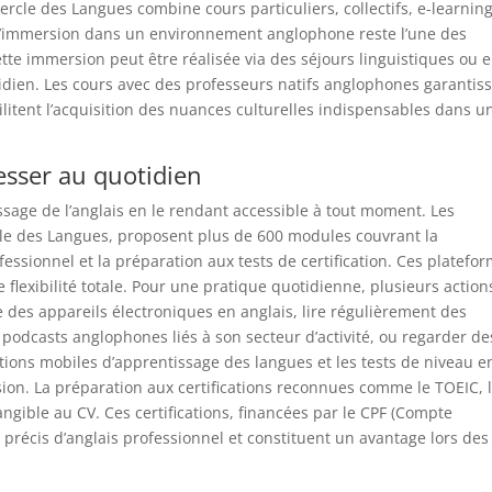
cle des Langues combine cours particuliers, collectifs, e-learning
L’immersion dans un environnement anglophone reste l’une des
te immersion peut être réalisée via des séjours linguistiques ou 
ien. Les cours avec des professeurs natifs anglophones garantis
ilitent l’acquisition des nuances culturelles indispensables dans u
esser au quotidien
sage de l’anglais en le rendant accessible à tout moment. Les
cle des Langues, proposent plus de 600 modules couvrant la
essionnel et la préparation aux tests de certification. Ces platefo
 flexibilité totale. Pour une pratique quotidienne, plusieurs action
ue des appareils électroniques en anglais, lire régulièrement des
 podcasts anglophones liés à son secteur d’activité, ou regarder de
cations mobiles d’apprentissage des langues et les tests de niveau e
sion. La préparation aux certifications reconnues comme le TOEIC, 
gible au CV. Ces certifications, financées par le CPF (Compte
 précis d’anglais professionnel et constituent un avantage lors des