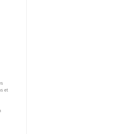
s
es
s et
n