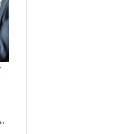
e
.
dre