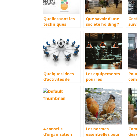
Quelles sont les
Que savoir d’une
Gest
techniques
societe holding ?
suiv
marketing a
sect
utiliser en 2022
pour booster son
developpement ?
Quelques idees
Les equipements
Pou
d’activites de
pour les
com
seminaires
professionnels de
orga
d’entreprises
la cuisine.
eve
d’en
4 conseils
Les normes
Com
d’organisation
essentielles pour
des 