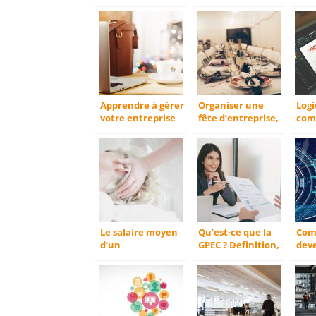
Apprendre à gérer
Organiser une
Logi
votre entreprise
fête d’entreprise,
com
qui est un
comment réussir
les 
investissement
?
entr
Le salaire moyen
Qu’est-ce que la
Co
d’un
GPEC ? Definition,
dev
kinesitherapeute
outils et conseils !
busi
web