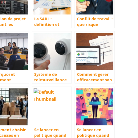
ion de projet
La SARL :
Conflit de travail :
ant les
définition et
que risque
eurs d’activité
principales
l’employeur ?
caractéristiques
rquoi et
Systeme de
Comment gerer
ment
telesurveillance
efficacement son
niser des
en entreprise :
entreprise
nements
quels sont les
hoteliere ?
treprise ?
avantages ?
ment choisir
Se lancer en
Se lancer en
caisses en
politique quand
politique quand