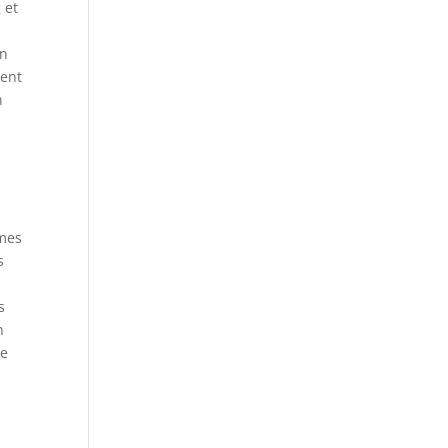
 et
en
sent
n
rmes
s
s
n
le