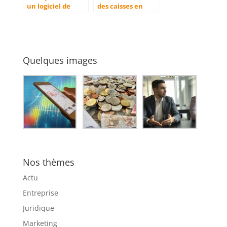
un logiciel de
des caisses en
caisse
carton adaptées à
enregistreuse
vos besoins
pour Ipad ?
professionnels
Quelques images
Nos thèmes
Actu
Entreprise
Juridique
Marketing