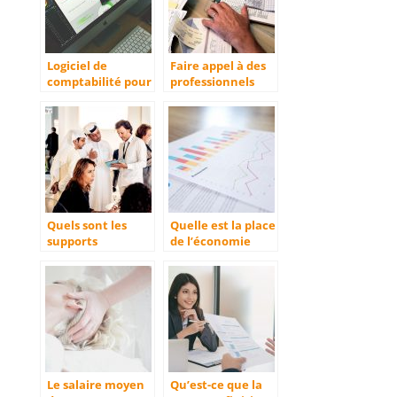
Logiciel de
Faire appel à des
comptabilité pour
professionnels
les micro-
pour sa
entreprises
comptabilité
Quels sont les
Quelle est la place
supports
de l’économie
marketing pour
dans une
l’évènementiel à
entreprise ?
privilégier ?
Le salaire moyen
Qu’est-ce que la