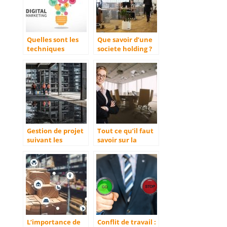
Quelles sont les
Que savoir d’une
techniques
societe holding ?
marketing a
utiliser en 2022
pour booster son
developpement ?
Gestion de projet
Tout ce qu’il faut
suivant les
savoir sur la
secteurs d’activité
société par
actions simplifiée
(SAS)
L’importance de
Conflit de travail :