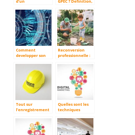
d’un
GPEC ? Definition,
kinesitherapeute
outils et conseils !
Comment
Reconversion
developper son
professionnelle :
business sur le
lancez-vous dans
web ?
l’agriculture
Tout sur
Quelles sont les
l’enregistrement
techniques
d’une societe sur
marketing a
Pages jaunes et
utiliser en 2022
SoLocal
pour booster son
developpement ?