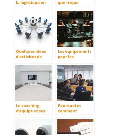
la logistique en
que risque
société
l’employeur ?
Quelques idees
Les equipements
d’activites de
pour les
seminaires
professionnels de
d’entreprises
la cuisine.
Le coaching
Pourquoi et
d’equipe et ses
comment
effets
organiser des
evenements
d’entreprise ?