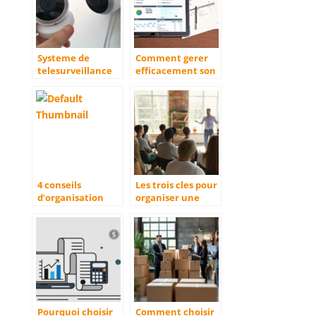
Systeme de
Comment gerer
telesurveillance
efficacement son
en entreprise :
entreprise
quels sont les
hoteliere ?
avantages ?
4 conseils
Les trois cles pour
d’organisation
organiser une
pour les
formation reussie
freelances
au sein de votre
entreprise
Pourquoi choisir
Comment choisir