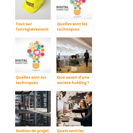
Tout sur
Quelles sont les
l’enregistrement
techniques
d’une societe sur
marketing a
Pages jaunes et
utiliser en 2022
SoLocal
pour booster son
developpement ?
Quelles sont les
Que savoir d’une
techniques
societe holding ?
marketing a
utiliser en 2022
pour booster son
developpement ?
Gestion de projet
Quels sont les