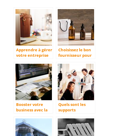
Apprendre à gérer
Choisissez le bon
votre entreprise
fournisseur pour
qui est un
vos emballages
investissement
Booster votre
Quels sont les
business avec la
supports
création d’un site
marketing pour
web profesionnel
l’évènementiel à
privilégier ?