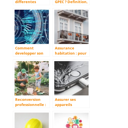
differentes
GPEC ? Definition,
phases de vie d’un
outils et conseils !
produit ?
Comment
Assurance
developper son
habitation : pour
business sur le
qui, pourquoi et
web ?
combien ca coute
?
Reconversion
Assurer ses
professionnelle :
appareils
lancez-vous dans
connectes : une
l’agriculture
necessite ?