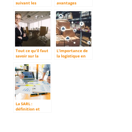
suivant les
avantages
secteurs d’activité
d’engager une
entreprise en
informatique ?
Tout ce qu’il faut
L’importance de
savoir sur la
la logistique en
société par
société
actions simplifiée
(SAS)
La SARL :
définition et
principales
caractéristiques