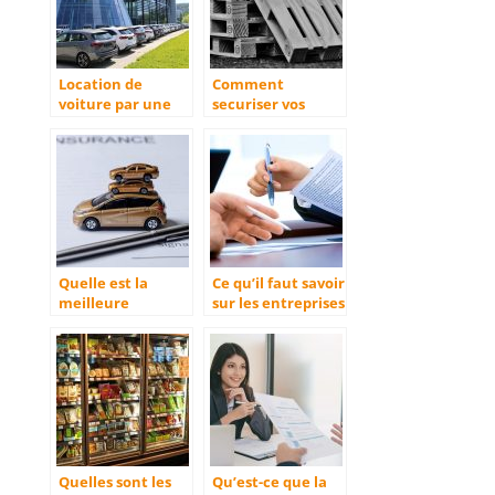
Location de
Comment
voiture par une
securiser vos
entreprise : que
marchandises
faut-il savoir ?
durant leur
transport
Quelle est la
Ce qu’il faut savoir
meilleure
sur les entreprises
assurance auto ?
publiques
Quelles sont les
Qu’est-ce que la