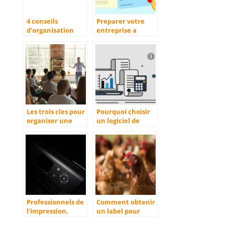
4 conseils
Preparer votre
d’organisation
entreprise a
pour les
l’evolution de la
freelances
facturation des
entrepreneurs
Les trois cles pour
Pourquoi choisir
organiser une
un logiciel de
formation reussie
caisse
au sein de votre
enregistreuse
entreprise
pour Ipad ?
Professionnels de
Comment obtenir
l’impression,
un label pour
pourquoi choisir
l’elevage de vos