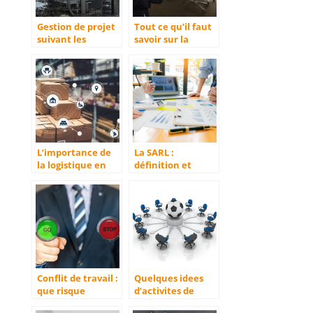
Gestion de projet
Tout ce qu’il faut
suivant les
savoir sur la
secteurs d’activité
société par
actions simplifiée
(SAS)
L’importance de
La SARL :
la logistique en
définition et
société
principales
caractéristiques
Conflit de travail :
Quelques idees
que risque
d’activites de
l’employeur ?
seminaires