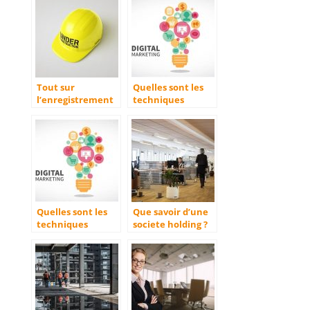
Tout sur
Quelles sont les
l’enregistrement
techniques
d’une societe sur
marketing a
Pages jaunes et
utiliser en 2022
SoLocal
pour booster son
developpement ?
Quelles sont les
Que savoir d’une
techniques
societe holding ?
marketing a
utiliser en 2022
pour booster son
developpement ?