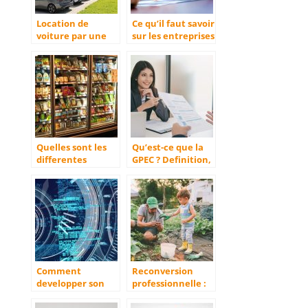
Location de
Ce qu’il faut savoir
voiture par une
sur les entreprises
entreprise : que
publiques
faut-il savoir ?
Quelles sont les
Qu’est-ce que la
differentes
GPEC ? Definition,
phases de vie d’un
outils et conseils !
produit ?
Comment
Reconversion
developper son
professionnelle :
business sur le
lancez-vous dans
web ?
l’agriculture