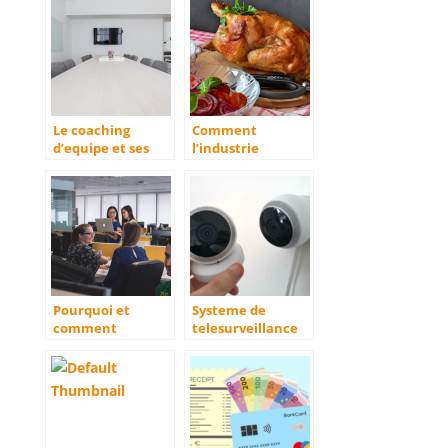
d’entreprises
Le coaching
Comment
d’equipe et ses
l’industrie
effets
francaise de la
volaille et du
poulet s’adapte a
l’evolution des
habitudes de
consommation ?
Pourquoi et
Systeme de
comment
telesurveillance
organiser des
en entreprise :
evenements
quels sont les
d’entreprise ?
avantages ?